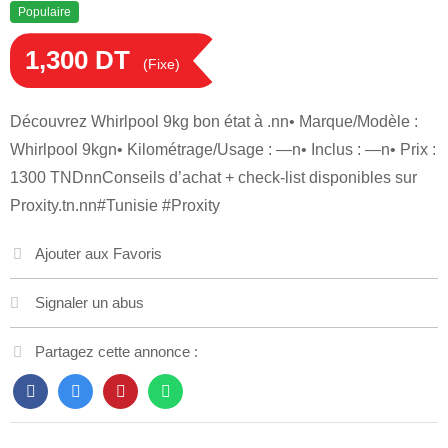
Populaire
1,300
DT
(Fixe)
Découvrez Whirlpool 9kg bon état à .nn• Marque/Modèle :
Whirlpool 9kgn• Kilométrage/Usage : —n• Inclus : —n• Prix :
1300 TNDnnConseils d’achat + check-list disponibles sur
Proxity.tn.nn#Tunisie #Proxity
Ajouter aux Favoris
Signaler un abus
Partagez cette annonce :