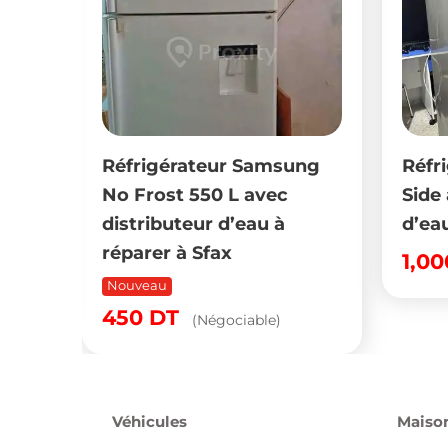
000
Réfrigérateur Samsung
Réfr
No Frost 550 L avec
Side 
distributeur d’eau à
d’ea
réparer à Sfax
1,0
Nouveau
450
DT
(Négociable)
Véhicules
Maison