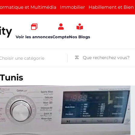
formatique et Multimédia
Immobilier
Habillement et Bien
Voir les annonces
Compte
Nos Blogs
 Tunis