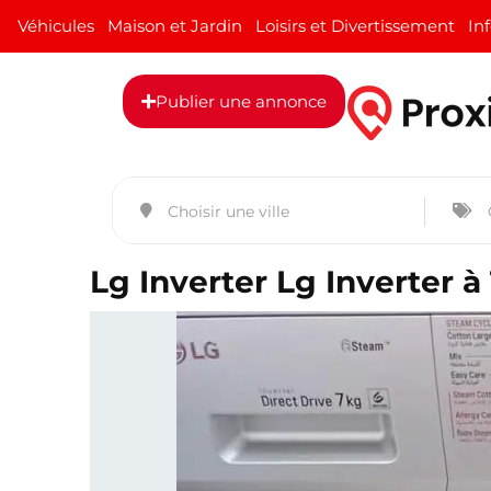
Véhicules
Maison et Jardin
Loisirs et Divertissement
In
Publier une annonce
Lg Inverter Lg Inverter à