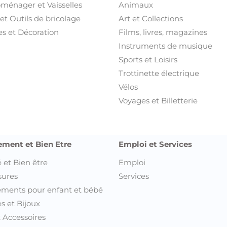
oménager et Vaisselles
Animaux
et Outils de bricolage
Art et Collections
s et Décoration
Films, livres, magazines
Instruments de musique
Sports et Loisirs
Trottinette électrique
Vélos
Voyages et Billetterie
ement et Bien Etre
Emploi et Services
 et Bien être
Emploi
sures
Services
ments pour enfant et bébé
s et Bijoux
t Accessoires