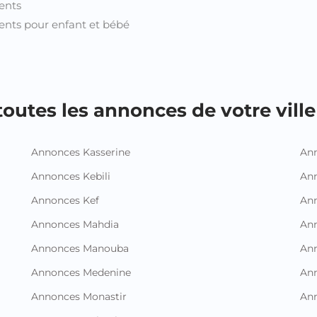
ents
nts pour enfant et bébé
outes les annonces de votre ville 
Annonces Kasserine
Ann
Annonces Kebili
Ann
Annonces Kef
Ann
Annonces Mahdia
An
Annonces Manouba
Ann
Annonces Medenine
Ann
Annonces Monastir
Ann