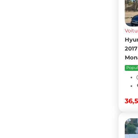
Voitu
Hyun
2017
Mona
Popul
36,