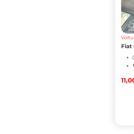
Voitu
Fiat
11,