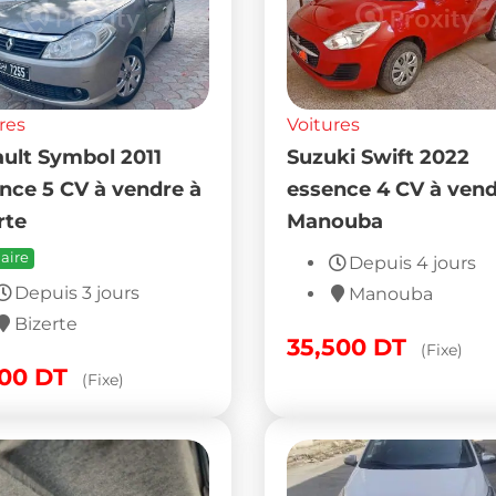
res
Voitures
ult Symbol 2011
Suzuki Swift 2022
nce 5 CV à vendre à
essence 4 CV à vend
rte
Manouba
aire
Depuis 4 jours
Depuis 3 jours
Manouba
Bizerte
35,500
DT
(Fixe)
500
DT
(Fixe)