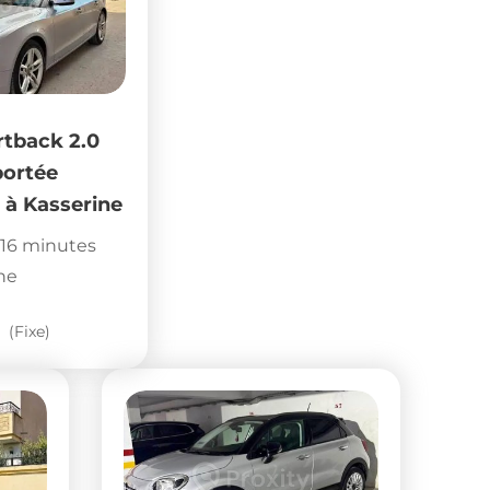
rtback 2.0
portée
 à Kasserine
16 minutes
ne
(Fixe)