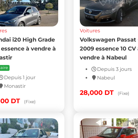
res
Voitures
dai i20 High Grade
Volkswagen Passat
 essence à vendre à
2009 essence 10 CV 
stir
vendre à Nabeul
aire
Depuis 3 jours
Depuis 1 jour
Nabeul
Monastir
28,000
DT
(Fixe)
500
DT
(Fixe)