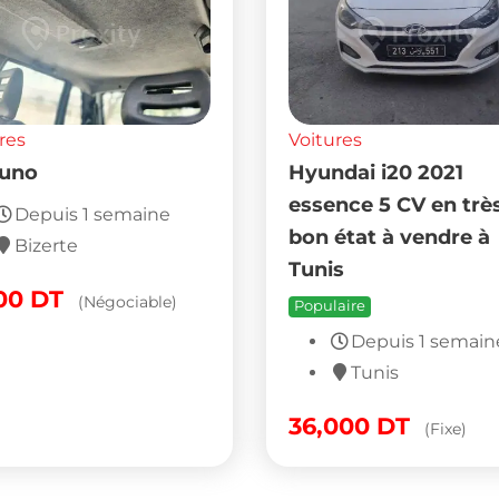
res
Voitures
 uno
Hyundai i20 2021
essence 5 CV en trè
Depuis 1 semaine
bon état à vendre à
Bizerte
Tunis
000
DT
(Négociable)
Populaire
Depuis 1 semain
Tunis
36,000
DT
(Fixe)