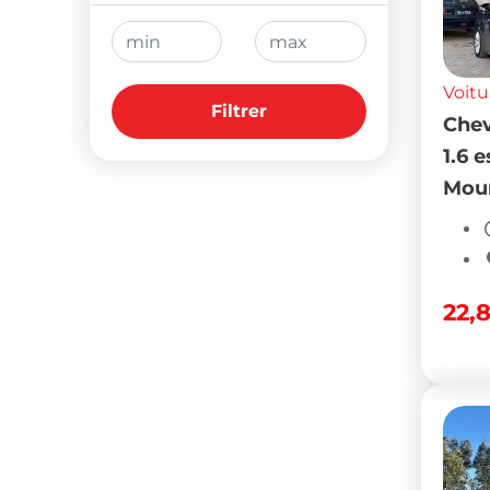
Boite de vitesses
Kilométrage
Voitu
Prix
Chev
1.6 
Mour
Filtrer
22,