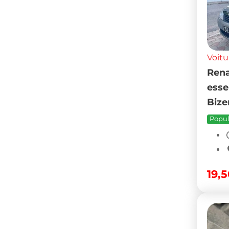
Voitu
Rena
esse
Bize
Popul
19,