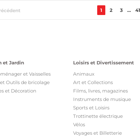
1
2
3
...
4
récédent
 et Jardin
Loisirs et Divertissement
oménager et Vaisselles
Animaux
et Outils de bricolage
Art et Collections
s et Décoration
Films, livres, magazines
Instruments de musique
Sports et Loisirs
Trottinette électrique
Vélos
Voyages et Billetterie