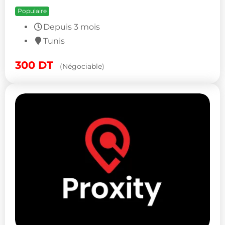
Populaire
Depuis 3 mois
Tunis
300
DT
(Négociable)