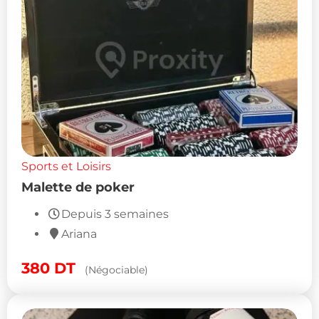
Sports et Loisirs
Malette de poker
Depuis 3 semaines
Ariana
380
DT
(Négociable)