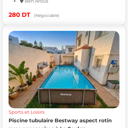
Ben Arous
280
DT
(Négociable)
Sports et Loisirs
Piscine tubulaire Bestway aspect rotin