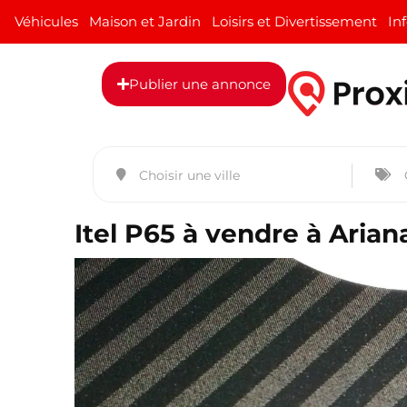
Véhicules
Maison et Jardin
Loisirs et Divertissement
In
Publier une annonce
Itel P65 à vendre à Arian