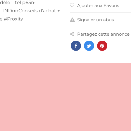
èle : Itel p65n•
Ajouter aux Favoris
50 TNDnnConseils d’achat +
ie #Proxity
Signaler un abus
Partagez cette annonce 