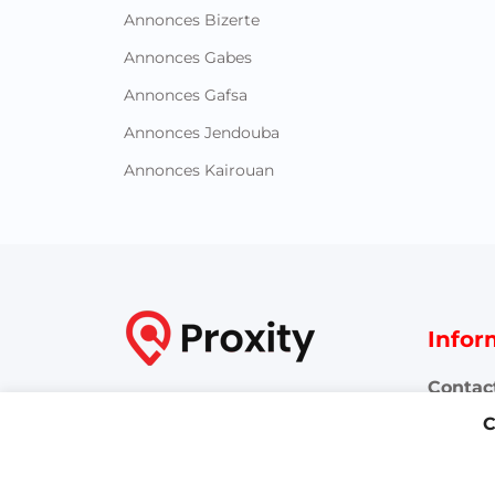
Annonces Bizerte
Annonces Gabes
Annonces Gafsa
Annonces Jendouba
Annonces Kairouan
Infor
Contac
Proxity.tn est une plateforme
C
tunisienne de petites annonces
FAQ
gratuites qui vous aide à acheter,