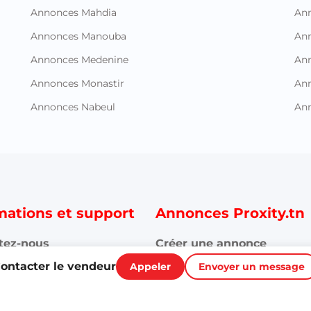
Annonces Mahdia
An
Annonces Manouba
Ann
Annonces Medenine
Ann
Annonces Monastir
Ann
Annonces Nabeul
An
mations et support
Annonces Proxity.tn
tez-nous
Créer une annonce
ontacter le vendeur
Appeler
Envoyer un message
Toutes les annonces