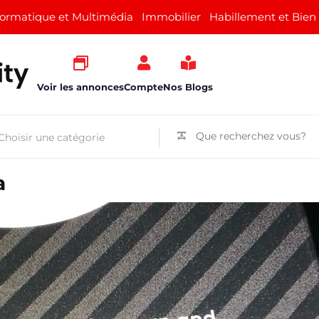
formatique et Multimédia
Immobilier
Habillement et Bien
Voir les annonces
Compte
Nos Blogs
a