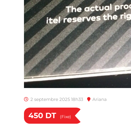
2 septembre 2025 18h33
Ariana
450
DT
(Fixe)