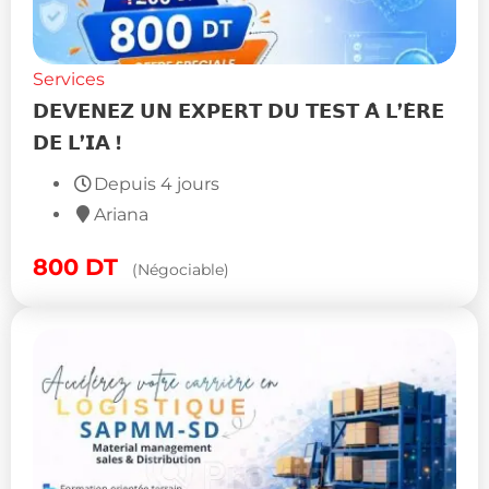
Services
𝗗𝗘𝗩𝗘𝗡𝗘𝗭 𝗨𝗡 𝗘𝗫𝗣𝗘𝗥𝗧 𝗗𝗨 𝗧𝗘𝗦𝗧 𝗔̀ 𝗟’𝗘̀𝗥𝗘
𝗗𝗘 𝗟’𝗜𝗔 !
Depuis 4 jours
Ariana
800
DT
(Négociable)