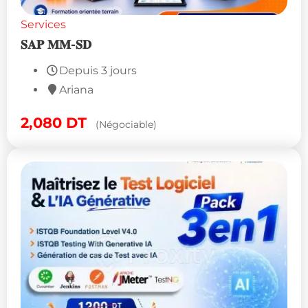
Services
𝐒𝐀𝐏 𝐌𝐌-𝐒𝐃
Depuis 3 jours
Ariana
2,080
DT
(Négociable)