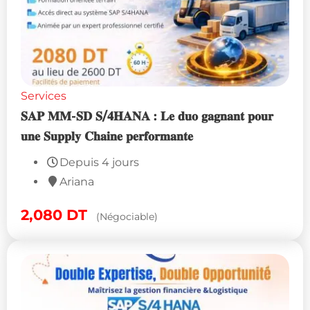
Services
𝐒𝐀𝐏 𝐌𝐌-𝐒𝐃 𝐒/𝟒𝐇𝐀𝐍𝐀 : 𝐋𝐞 𝐝𝐮𝐨 𝐠𝐚𝐠𝐧𝐚𝐧𝐭 𝐩𝐨𝐮𝐫
𝐮𝐧𝐞 𝐒𝐮𝐩𝐩𝐥𝐲 𝐂𝐡𝐚𝐢𝐧𝐞 𝐩𝐞𝐫𝐟𝐨𝐫𝐦𝐚𝐧𝐭𝐞
Depuis 4 jours
Ariana
2,080
DT
(Négociable)