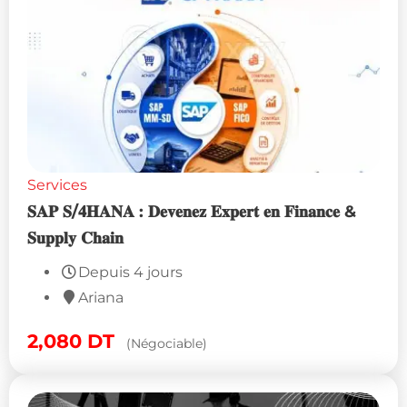
Services
𝐒𝐀𝐏 𝐒/𝟒𝐇𝐀𝐍𝐀 : 𝐃𝐞𝐯𝐞𝐧𝐞𝐳 𝐄𝐱𝐩𝐞𝐫𝐭 𝐞𝐧 𝐅𝐢𝐧𝐚𝐧𝐜𝐞 &
𝐒𝐮𝐩𝐩𝐥𝐲 𝐂𝐡𝐚𝐢𝐧
Depuis 4 jours
Ariana
2,080
DT
(Négociable)