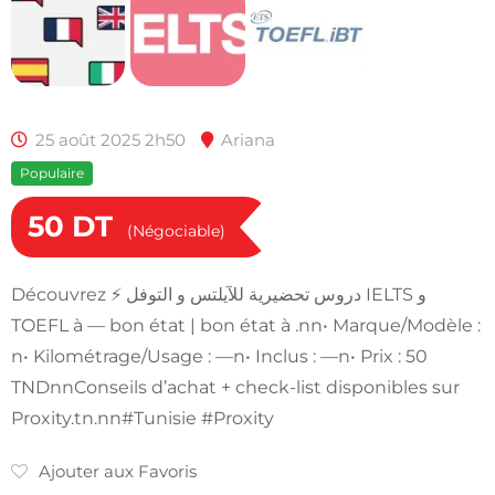
25 août 2025 2h50
Ariana
Populaire
50
DT
(Négociable)
Découvrez ⚡ دروس تحضيرية للآيلتس و التوفل IELTS و
TOEFL à — bon état | bon état à .nn• Marque/Modèle :
n• Kilométrage/Usage : —n• Inclus : —n• Prix : 50
TNDnnConseils d’achat + check-list disponibles sur
Proxity.tn.nn#Tunisie #Proxity
Ajouter aux Favoris