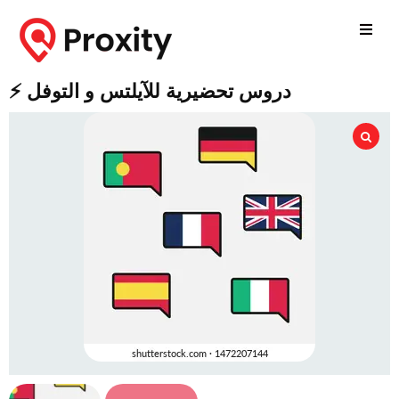
⚡ دروس تحضيرية للآيلتس و التوفل