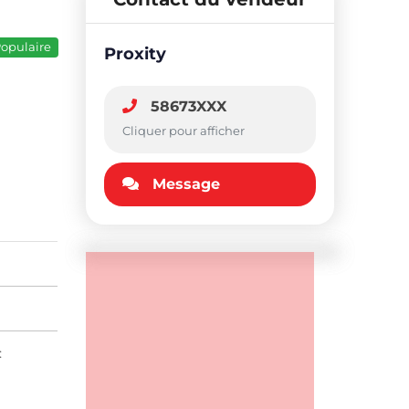
opulaire
Proxity
58673XXX
Cliquer pour afficher
Message
: