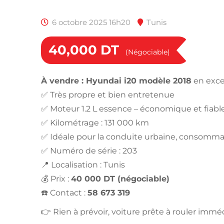
6 octobre 2025 16h20
Tunis
40,000
DT
(Négociable)
À vendre : Hyundai i20 modèle 2018
en excel
✅ Très propre et bien entretenue
✅ Moteur 1.2 L essence – économique et fiabl
✅ Kilométrage : 131 000 km
✅ Idéale pour la conduite urbaine, consomma
✅ Numéro de série : 203
📍 Localisation : Tunis
💰 Prix :
40 000 DT (négociable)
☎️ Contact :
58 673 319
👉 Rien à prévoir, voiture prête à rouler imm