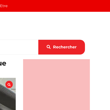
 Etre
Rechercher
ue