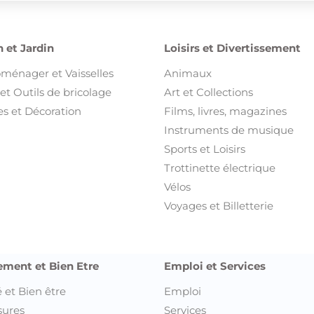
 et Jardin
Loisirs et Divertissement
oménager et Vaisselles
Animaux
et Outils de bricolage
Art et Collections
s et Décoration
Films, livres, magazines
Instruments de musique
Sports et Loisirs
Trottinette électrique
Vélos
Voyages et Billetterie
ement et Bien Etre
Emploi et Services
 et Bien être
Emploi
sures
Services