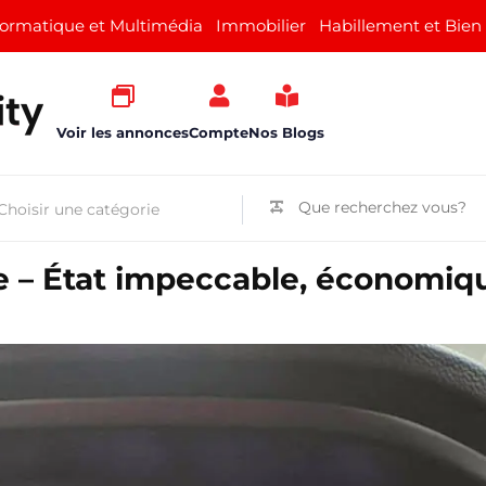
formatique et Multimédia
Immobilier
Habillement et Bien
Voir les annonces
Compte
Nos Blogs
e – État impeccable, économiq