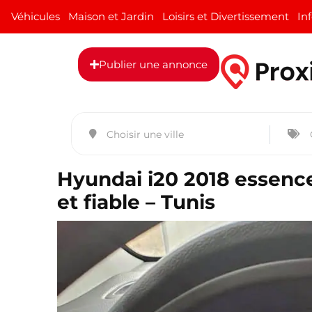
Véhicules
Maison et Jardin
Loisirs et Divertissement
In
Publier une annonce
Hyundai i20 2018 essenc
et fiable – Tunis