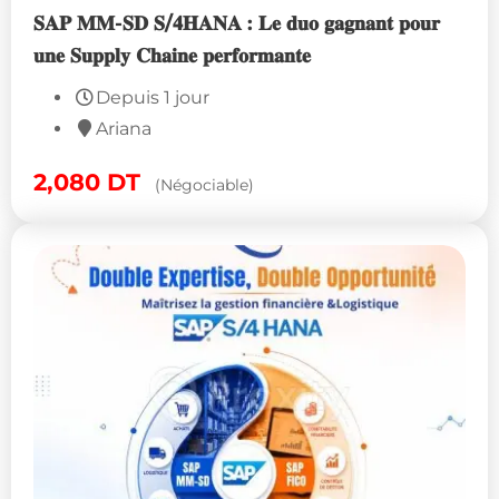
𝐒𝐀𝐏 𝐌𝐌-𝐒𝐃 𝐒/𝟒𝐇𝐀𝐍𝐀 : 𝐋𝐞 𝐝𝐮𝐨 𝐠𝐚𝐠𝐧𝐚𝐧𝐭 𝐩𝐨𝐮𝐫
𝐮𝐧𝐞 𝐒𝐮𝐩𝐩𝐥𝐲 𝐂𝐡𝐚𝐢𝐧𝐞 𝐩𝐞𝐫𝐟𝐨𝐫𝐦𝐚𝐧𝐭𝐞
Depuis 1 jour
Ariana
2,080
DT
(Négociable)