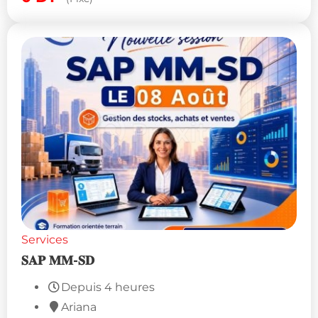
Services
𝐒𝐀𝐏 𝐌𝐌-𝐒𝐃
Depuis 4 heures
Ariana