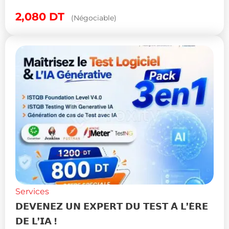
2,080
DT
(Négociable)
Services
𝗗𝗘𝗩𝗘𝗡𝗘𝗭 𝗨𝗡 𝗘𝗫𝗣𝗘𝗥𝗧 𝗗𝗨 𝗧𝗘𝗦𝗧 𝗔̀ 𝗟’𝗘̀𝗥𝗘
𝗗𝗘 𝗟’𝗜𝗔 !