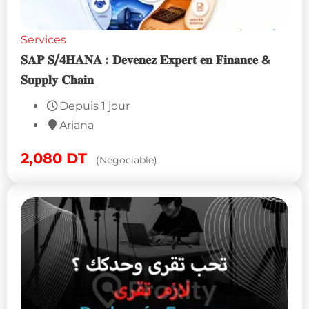
Services
𝐒𝐀𝐏 𝐒/𝟒𝐇𝐀𝐍𝐀 : 𝐃𝐞𝐯𝐞𝐧𝐞𝐳 𝐄𝐱𝐩𝐞𝐫𝐭 𝐞𝐧 𝐅𝐢𝐧𝐚𝐧𝐜𝐞 &
𝐒𝐮𝐩𝐩𝐥𝐲 𝐂𝐡𝐚𝐢𝐧
Depuis 1 jour
Ariana
2,080
DT
(Négociable)