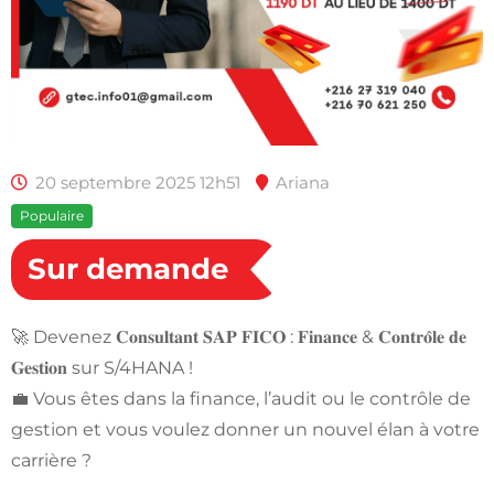
20 septembre 2025 12h51
Ariana
Populaire
Sur demande
🚀 Devenez 𝐂𝐨𝐧𝐬𝐮𝐥𝐭𝐚𝐧𝐭 𝐒𝐀𝐏 𝐅𝐈𝐂𝐎 : 𝐅𝐢𝐧𝐚𝐧𝐜𝐞 & 𝐂𝐨𝐧𝐭𝐫𝐨̂𝐥𝐞 𝐝𝐞
𝐆𝐞𝐬𝐭𝐢𝐨𝐧 sur S/4HANA !
💼 Vous êtes dans la finance, l’audit ou le contrôle de
gestion et vous voulez donner un nouvel élan à votre
carrière ?