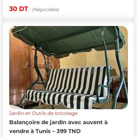
30
DT
(Négociable)
Jardin et Outils de bricolage
Balançoire de jardin avec auvent à
vendre à Tunis – 399 TND