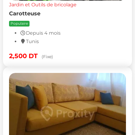
Jardin et Outils de bricolage
Carotteuse
Populaire
Depuis 4 mois
Tunis
2,500
DT
(Fixe)