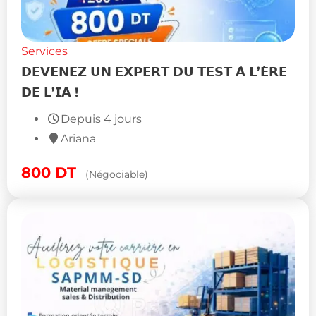
Services
𝗗𝗘𝗩𝗘𝗡𝗘𝗭 𝗨𝗡 𝗘𝗫𝗣𝗘𝗥𝗧 𝗗𝗨 𝗧𝗘𝗦𝗧 𝗔̀ 𝗟’𝗘̀𝗥𝗘
𝗗𝗘 𝗟’𝗜𝗔 !
Depuis 4 jours
Ariana
800
DT
(Négociable)