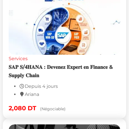
Services
𝐒𝐀𝐏 𝐒/𝟒𝐇𝐀𝐍𝐀 : 𝐃𝐞𝐯𝐞𝐧𝐞𝐳 𝐄𝐱𝐩𝐞𝐫𝐭 𝐞𝐧 𝐅𝐢𝐧𝐚𝐧𝐜𝐞 &
𝐒𝐮𝐩𝐩𝐥𝐲 𝐂𝐡𝐚𝐢𝐧
Depuis 4 jours
Ariana
2,080
DT
(Négociable)