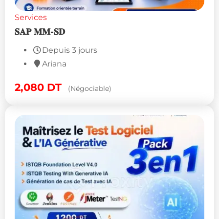
Services
𝐒𝐀𝐏 𝐌𝐌-𝐒𝐃
Depuis 3 jours
Ariana
2,080
DT
(Négociable)