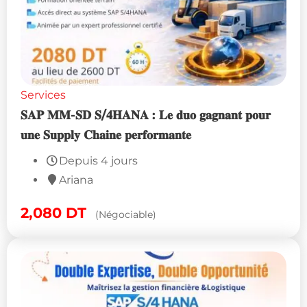
Services
𝐒𝐀𝐏 𝐌𝐌-𝐒𝐃 𝐒/𝟒𝐇𝐀𝐍𝐀 : 𝐋𝐞 𝐝𝐮𝐨 𝐠𝐚𝐠𝐧𝐚𝐧𝐭 𝐩𝐨𝐮𝐫
𝐮𝐧𝐞 𝐒𝐮𝐩𝐩𝐥𝐲 𝐂𝐡𝐚𝐢𝐧𝐞 𝐩𝐞𝐫𝐟𝐨𝐫𝐦𝐚𝐧𝐭𝐞
Depuis 4 jours
Ariana
2,080
DT
(Négociable)