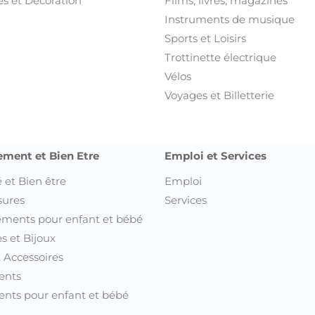
s et Décoration
Films, livres, magazines
Instruments de musique
Sports et Loisirs
Trottinette électrique
Vélos
Voyages et Billetterie
ement et Bien Etre
Emploi et Services
 et Bien être
Emploi
sures
Services
ments pour enfant et bébé
s et Bijoux
t Accessoires
ents
nts pour enfant et bébé