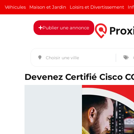
Véhicules
Maison et Jardin
Loisirs et Divertissement
In
Publier une annonce
Devenez Certifié Cisco 