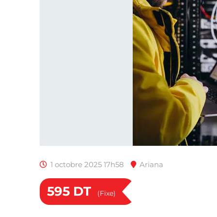
1 octobre 2025 17h58
Ariana
595
DT
(Fixe)