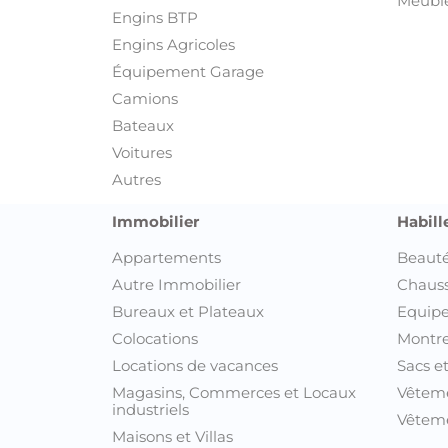
Meuble
Engins BTP
Engins Agricoles
Équipement Garage
Camions
Bateaux
Voitures
Autres
Immobilier
Habill
Appartements
Beauté
Autre Immobilier
Chaus
Bureaux et Plateaux
Equipe
Colocations
Montre
Locations de vacances
Sacs e
Magasins, Commerces et Locaux
Vêtem
industriels
Vêteme
Maisons et Villas