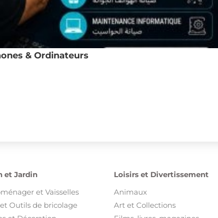
ones & Ordinateurs
 et Jardin
Loisirs et Divertissement
oménager et Vaisselles
Animaux
et Outils de bricolage
Art et Collections