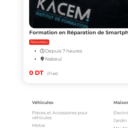
Formation en Réparation de Smartph
Nouveau
Depuis 7 heures
Nabeul
0
DT
(Fixe)
Véhicules
Maison
Pièces et Accessoires pour
Electr
véhicules
Jardin 
Motos