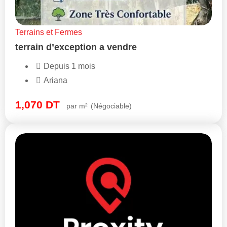
Terrains et Fermes
terrain d’exception a vendre
Depuis 1 mois
Ariana
1,070
DT
par m²
(Négociable)