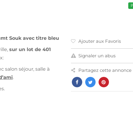
P
umt Souk avec titre bleu
Ajouter aux Favoris
lle,
sur un lot de 401
Signaler un abus
x:
 salon séjour, salle à
Partagez cette annonce 
d’ami
.
es.