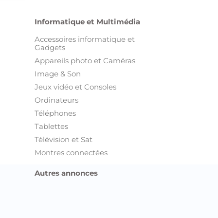
en Tunisie !
onces Sfax
onces Sidi Bouzid
onces Siliana