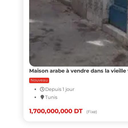
Véhicules
Maison
Pièces et Accessoires pour
Electr
véhicules
Jardin 
Motos
Meuble
Engins BTP
Engins Agricoles
Équipement Garage
Camions
Bateaux
Voitures
Autres
Immobilier
Habill