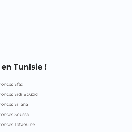
nonces Sousse
onces Tataouine
onces Tozeur
onces Tunis
nonces Zaghouan
Rejoignez-nous ici