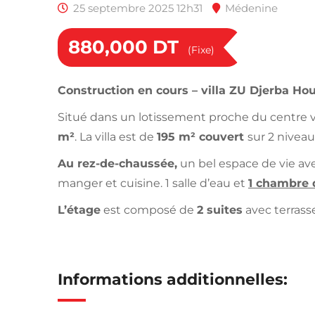
25 septembre 2025 12h31
Médenine
880,000
DT
(Fixe)
Construction en cours – villa ZU Djerba Ho
Situé dans un lotissement proche du centre vi
m²
. La villa est de
195 m² couvert
sur 2 niveau
Au rez-de-chaussée,
un bel espace de vie avec
manger et cuisine. 1 salle d’eau et
1 chambre 
L’étage
est composé de
2 suites
avec terrass
Informations additionnelles: