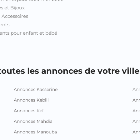
Annonces Mahdia
An
Annonces Manouba
Ann
Annonces Medenine
Ann
Annonces Monastir
Ann
Annonces Nabeul
An
mations et support
Annonces Proxity.tn
tez-nous
Créer une annonce
Toutes les annonces