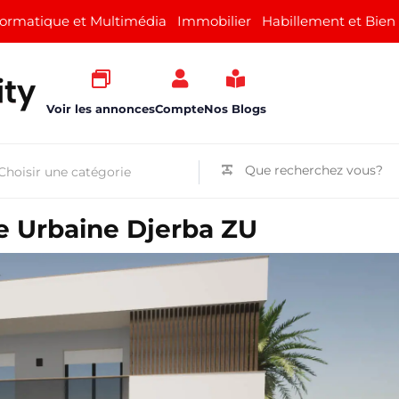
formatique et Multimédia
Immobilier
Habillement et Bien
Voir les annonces
Compte
Nos Blogs
ne Urbaine Djerba ZU