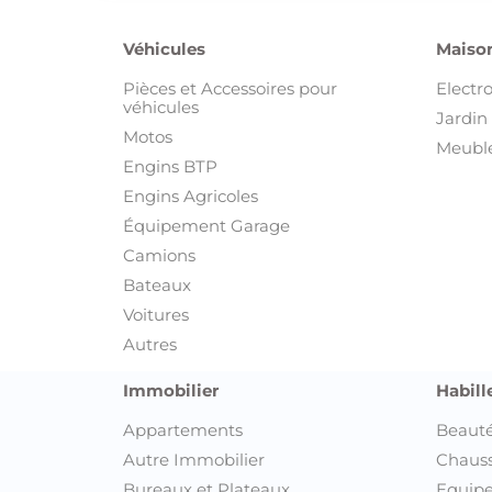
Appartements
Beauté
Autre Immobilier
Chaus
Bureaux et Plateaux
Equipe
Colocations
Montre
Locations de vacances
Sacs e
Magasins, Commerces et Locaux
Vêtem
industriels
Vêteme
Maisons et Villas
Terrains et Fermes
Découvrez t
Annonces Ariana
Annonces Beja
Annonces Ben Arous