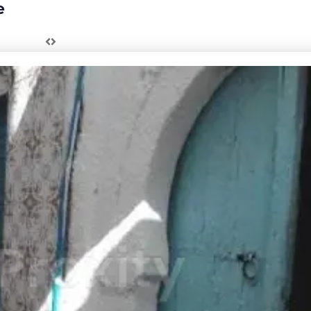
e
on R1 à el haouaria
🏡 Bonne opportunit
saisir ! À vendre – G
,000
DT
(Négociable)
villa R+1 à El Menzah 
1,100,000,000
DT
par an
(Négociable)