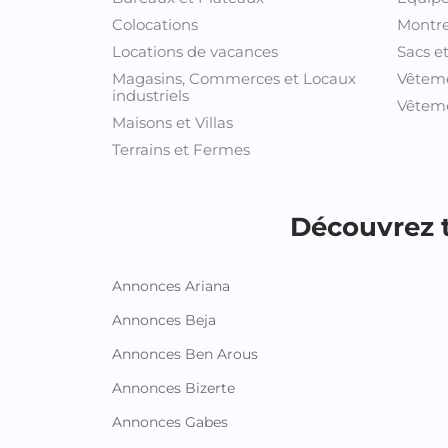
Annonces Bizerte
Annonces Gabes
Annonces Gafsa
Annonces Jendouba
Annonces Kairouan
Infor
Contac
Proxity.tn est une plateforme
tunisienne de petites annonces
FAQ
gratuites qui vous aide à acheter,