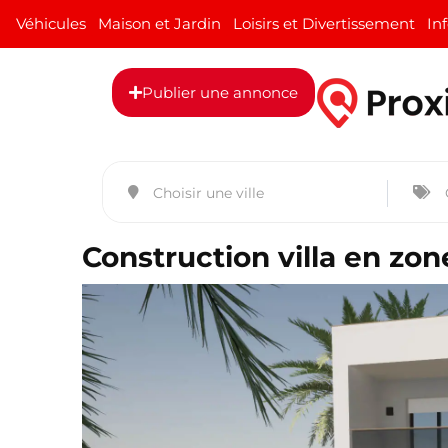
Véhicules
Maison et Jardin
Loisirs et Divertissement
In
Publier une annonce
Construction villa en zo