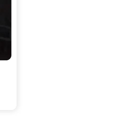
par mois
(Négociable)
Informatique et Multimédia
Accessoires informatique et
Gadgets
Appareils photo et Caméras
Image & Son
Jeux vidéo et Consoles
Ordinateurs
Téléphones
Tablettes
Télévision et Sat
Montres connectées
Autres annonces