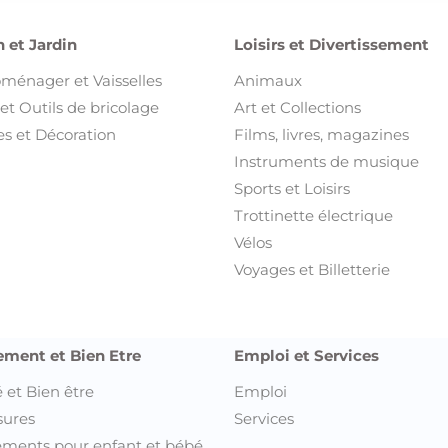
 et Bien être
Emploi
sures
Services
ments pour enfant et bébé
s et Bijoux
t Accessoires
ents
nts pour enfant et bébé
outes les annonces de votre ville 
Annonces Kasserine
Ann
Annonces Kebili
Ann
Annonces Kef
Ann