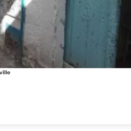
 et Jardin
Loisirs et Divertissement
oménager et Vaisselles
Animaux
et Outils de bricolage
Art et Collections
s et Décoration
Films, livres, magazines
Instruments de musique
Sports et Loisirs
Trottinette électrique
Vélos
Voyages et Billetterie
ement et Bien Etre
Emploi et Services