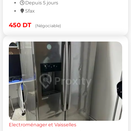
Depuis 5 jours
Sfax
450
DT
(Négociable)
Electroménager et Vaisselles