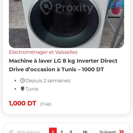
Electroménager et Vaisselles
Machine à laver LG 8 kg Inverter Direct
Drive d’occasion à Tunis – 1000 DT
Depuis 2 semaines
Tunis
1,000
DT
(Fixe)
Précédent
1
2
3
...
16
Suivant