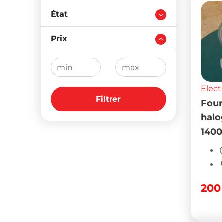
État
Prix
Elect
Filtrer
Four
halo
1400
20