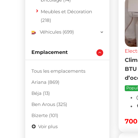
Meubles et Décoration
(218)
Véhicules (699)
Elect
Emplacement
Clim
BTU 
Tous les emplacements
d’oc
Ariana (869)
Popul
Béja (13)
Ben Arous (325)
Bizerte (101)
70
Voir plus