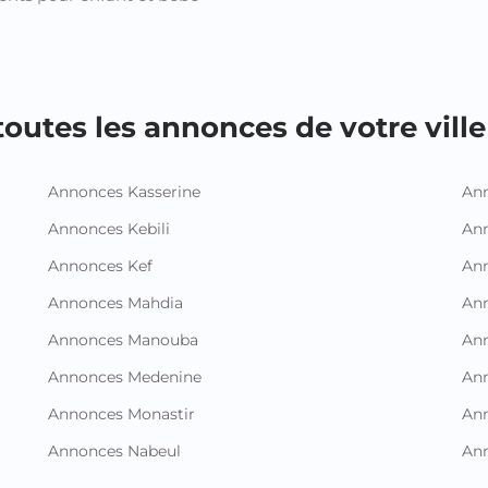
outes les annonces de votre ville 
Annonces Kasserine
Ann
Annonces Kebili
Ann
Annonces Kef
Ann
Annonces Mahdia
An
Annonces Manouba
Ann
Annonces Medenine
Ann
Annonces Monastir
Ann
Annonces Nabeul
An