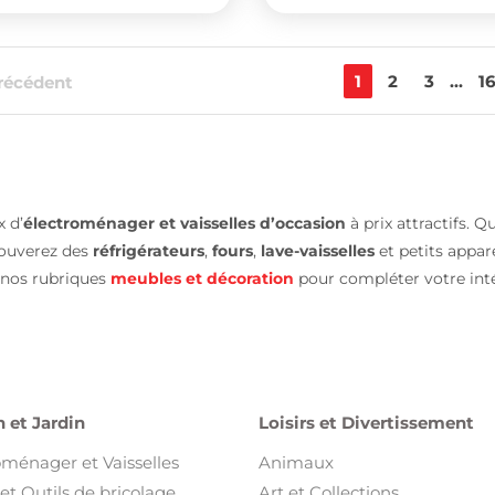
1
2
3
...
1
récédent
 d’
électroménager et vaisselles d’occasion
à prix attractifs. Q
rouverez des
réfrigérateurs
,
fours
,
lave-vaisselles
et petits appar
 nos rubriques
meubles et décoration
pour compléter votre inté
 et Jardin
Loisirs et Divertissement
oménager et Vaisselles
Animaux
et Outils de bricolage
Art et Collections