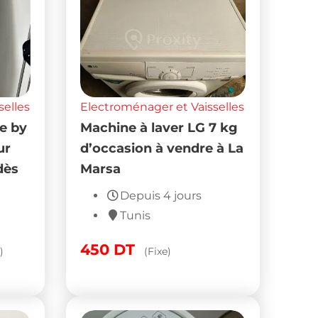
selles
Electroménager et Vaisselles
de by
Machine à laver LG 7 kg
ur
d’occasion à vendre à La
dès
Marsa
Depuis 4 jours
Tunis
450
DT
)
(Fixe)