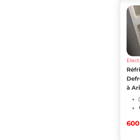
Elect
Réfr
Defr
à Ar
60