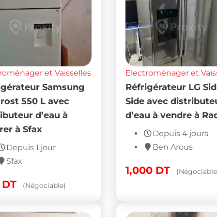
roménager et Vaisselles
Electroménager et Vais
igérateur Samsung
Réfrigérateur LG Si
rost 550 L avec
Side avec distribute
ributeur d’eau à
d’eau à vendre à Ra
rer à Sfax
Depuis 4 jours
Ben Arous
Depuis 1 jour
Sfax
1,000
DT
(Négociable
0
DT
(Négociable)