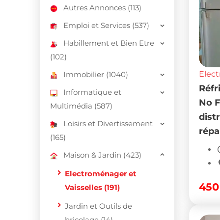
Autres Annonces (113)
Emploi et Services (537)
Habillement et Bien Etre
(102)
Elect
Immobilier (1040)
Réfr
Informatique et
No F
Multimédia (587)
dist
Loisirs et Divertissement
répa
(165)
Maison & Jardin (423)
Electroménager et
45
Vaisselles (191)
Jardin et Outils de
bricolage (14)