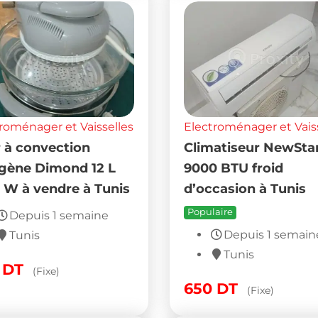
roménager et Vaisselles
Electroménager et Vais
 à convection
Climatiseur NewSta
gène Dimond 12 L
9000 BTU froid
 W à vendre à Tunis
d’occasion à Tunis
Populaire
Depuis 1 semaine
Depuis 1 semain
Tunis
Tunis
0
DT
(Fixe)
650
DT
(Fixe)