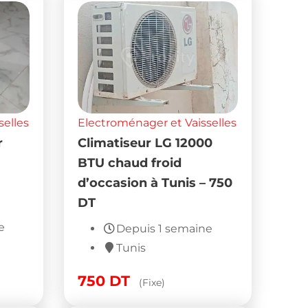
selles
Electroménager et Vaisselles
r
Climatiseur LG 12000
BTU chaud froid
d’occasion à Tunis – 750
DT
e
Depuis 1 semaine
Tunis
750
DT
(Fixe)