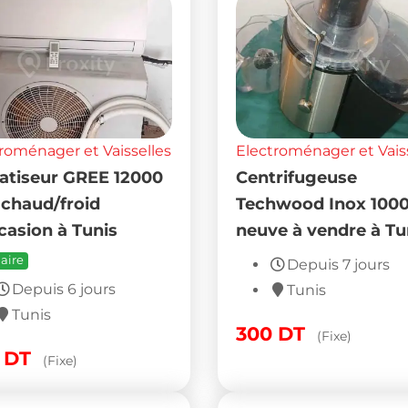
roménager et Vaisselles
Electroménager et Vais
atiseur GREE 12000
Centrifugeuse
chaud/froid
Techwood Inox 100
casion à Tunis
neuve à vendre à Tu
aire
Depuis 7 jours
Depuis 6 jours
Tunis
Tunis
300
DT
(Fixe)
0
DT
(Fixe)