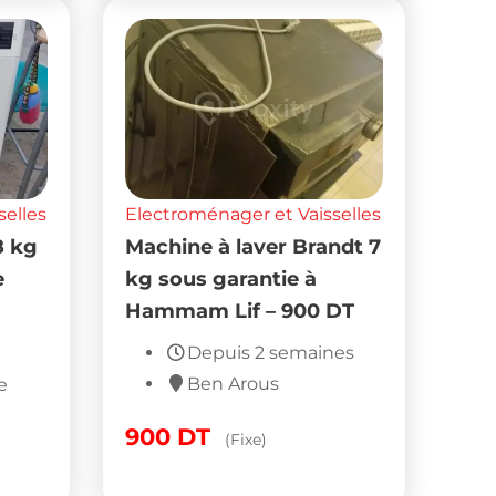
selles
Electroménager et Vaisselles
8 kg
Machine à laver Brandt 7
e
kg sous garantie à
Hammam Lif – 900 DT
Depuis 2 semaines
Ben Arous
e
900
DT
(Fixe)