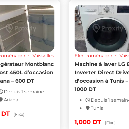
roménager et Vaisselles
Electroménager et Vais
igérateur Montblanc
Machine à laver LG 
ost 450L d’occasion
Inverter Direct Driv
iana – 600 DT
d’occasion à Tunis –
1000 DT
Depuis 1 semaine
Ariana
Depuis 1 semain
Tunis
0
DT
(Fixe)
1,000
DT
(Fixe)