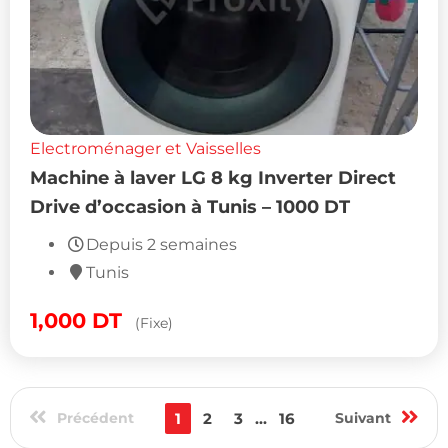
Electroménager et Vaisselles
Machine à laver LG 8 kg Inverter Direct
Drive d’occasion à Tunis – 1000 DT
Depuis 2 semaines
Tunis
1,000
DT
(Fixe)
Précédent
1
2
3
...
16
Suivant