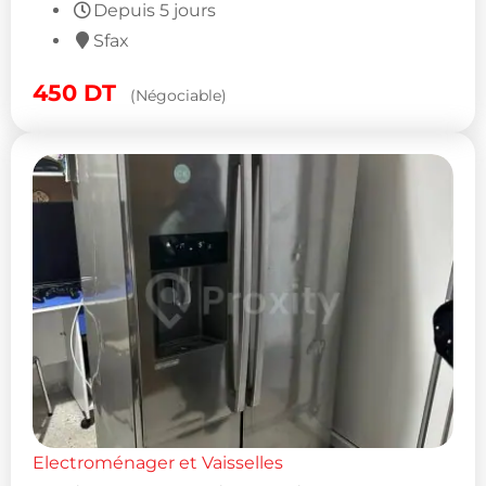
Depuis 5 jours
Sfax
450
DT
(Négociable)
Electroménager et Vaisselles