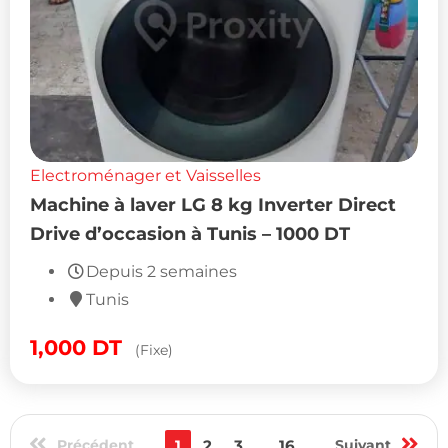
Electroménager et Vaisselles
Machine à laver LG 8 kg Inverter Direct
Drive d’occasion à Tunis – 1000 DT
Depuis 2 semaines
Tunis
1,000
DT
(Fixe)
Précédent
1
2
3
...
16
Suivant