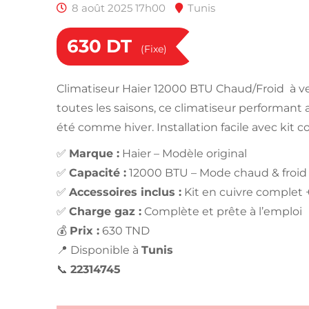
8 août 2025 17h00
Tunis
630
DT
(Fixe)
Climatiseur Haier 12000 BTU Chaud/Froid à ve
toutes les saisons, ce climatiseur performant
été comme hiver. Installation facile avec kit c
✅
Marque :
Haier – Modèle original
✅
Capacité :
12000 BTU – Mode chaud & froid
✅
Accessoires inclus :
Kit en cuivre complet
✅
Charge gaz :
Complète et prête à l’emploi
💰
Prix :
630 TND
📍 Disponible à
Tunis
📞
22314745