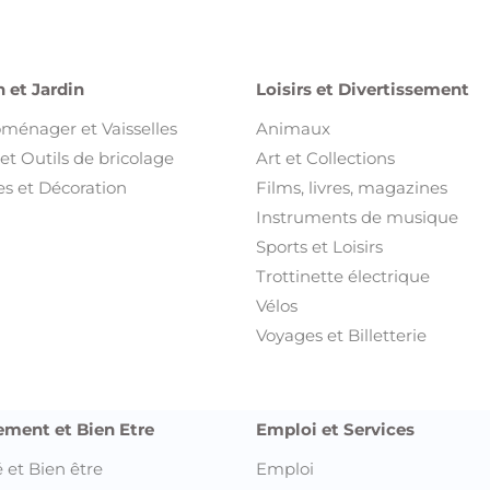
 et Jardin
Loisirs et Divertissement
oménager et Vaisselles
Animaux
et Outils de bricolage
Art et Collections
s et Décoration
Films, livres, magazines
Instruments de musique
Sports et Loisirs
Trottinette électrique
Vélos
Voyages et Billetterie
ement et Bien Etre
Emploi et Services
 et Bien être
Emploi