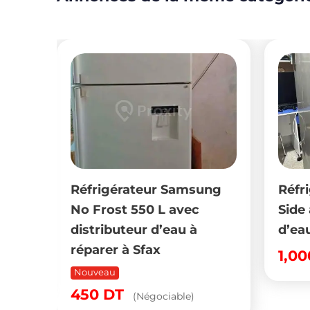
000
Réfrigérateur Samsung
Réfr
No Frost 550 L avec
Side 
distributeur d’eau à
d’ea
réparer à Sfax
1,0
Nouveau
450
DT
(Négociable)