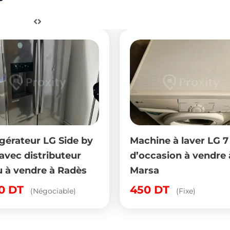
igérateur LG Side by
Machine à laver LG 7
avec distributeur
d’occasion à vendre 
u à vendre à Radès
Marsa
00
DT
450
DT
(Négociable)
(Fixe)