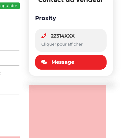
opulaire
Proxity
22314XXX
Cliquer pour afficher
Message
: