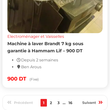
Electroménager et Vaisselles
Machine à laver Brandt 7 kg sous
garantie à Hammam Lif – 900 DT
Depuis 2 semaines
Ben Arous
900
DT
(Fixe)
Précédent
1
2
3
...
16
Suivant