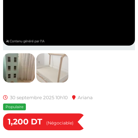
30 septembre 2025 10h10
Ariana
Populaire
1,200
DT
(Négociable)