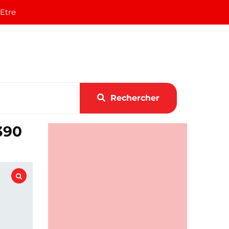
 Etre
Rechercher
390