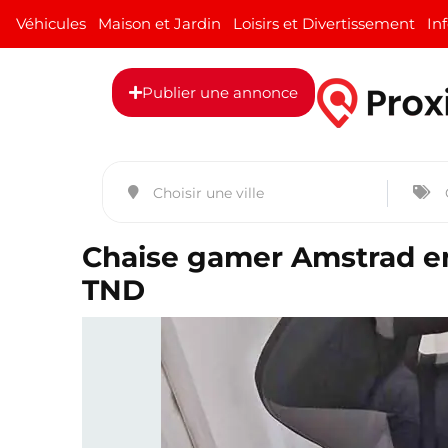
Véhicules
Maison et Jardin
Loisirs et Divertissement
In
Publier une annonce
Chaise gamer Amstrad en 
TND