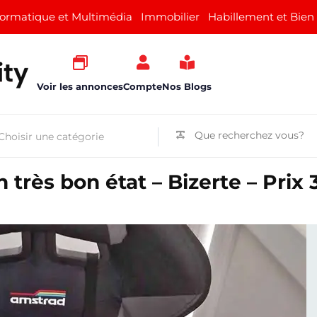
formatique et Multimédia
Immobilier
Habillement et Bien
Voir les annonces
Compte
Nos Blogs
très bon état – Bizerte – Prix 