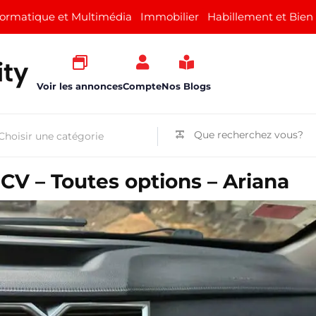
formatique et Multimédia
Immobilier
Habillement et Bien
Voir les annonces
Compte
Nos Blogs
CV – Toutes options – Ariana