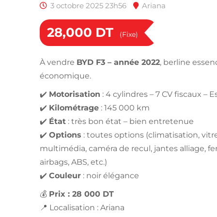
3 octobre 2025 23h56
Ariana
28,000
DT
(Fixe)
À vendre
BYD F3 – année 2022
, berline esse
économique.
✔️
Motorisation
: 4 cylindres – 7 CV fiscaux – 
✔️
Kilométrage
: 145 000 km
✔️
État
: très bon état – bien entretenue
✔️
Options
: toutes options (climatisation, vitr
multimédia, caméra de recul, jantes alliage, f
airbags, ABS, etc.)
✔️
Couleur
: noir élégance
💰
Prix : 28 000 DT
📍 Localisation : Ariana