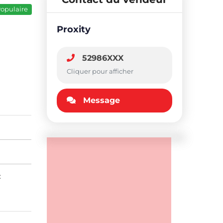
opulaire
Proxity
52986XXX
Cliquer pour afficher
Message
: