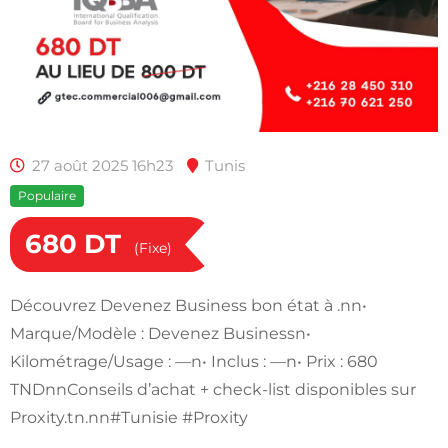
27 août 2025 16h23
Tunis
Populaire
680
DT
(Fixe)
Découvrez Devenez Business bon état à .nn•
Marque/Modèle : Devenez Businessn•
Kilométrage/Usage : —n• Inclus : —n• Prix : 680
TNDnnConseils d’achat + check-list disponibles sur
Proxity.tn.nn#Tunisie #Proxity