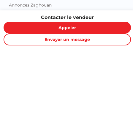
Contacter le vendeur
Appeler
Proxity.tn est une plateforme tunisienne de petites annonces
Envoyer un message
gratuites qui vous aide à acheter, vendre ou louer plus
facilement : immobilier, voitures, téléphones, électroménager,
meubles, emploi, services et bonnes affaires partout en
Tunisie.
Informations et support
Contactez-nous
FAQ
Conditions d'utilisations