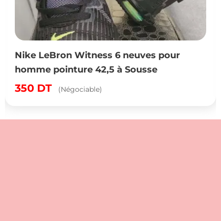
e LeBron Witness 6 neuves pour
Cha
me pointure 42,5 à Sousse
poi
0
DT
23
(Négociable)