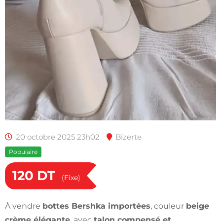
20 octobre 2025 23h02
Bizerte
Populaire
120
DT
(Fixe)
À vendre
bottes Bershka importées
, couleur
beige
crème élégante
, avec
talon compensé et