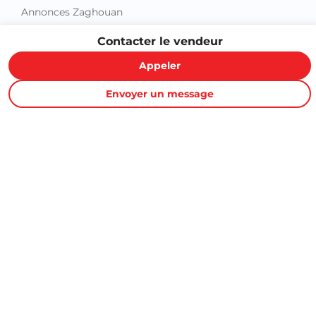
Contacter le vendeur
Appeler
Proxity.tn est une plateforme tunisienne de petites annonces
Envoyer un message
gratuites qui vous aide à acheter, vendre ou louer plus
facilement : immobilier, voitures, téléphones, électroménager,
meubles, emploi, services et bonnes affaires partout en
Tunisie.
Informations et support
Contactez-nous
FAQ
Conditions d'utilisations