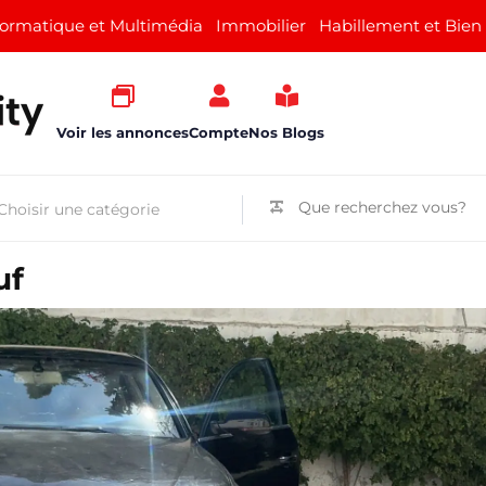
formatique et Multimédia
Immobilier
Habillement et Bien
Voir les annonces
Compte
Nos Blogs
uf