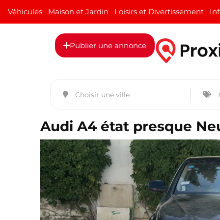
Véhicules
Maison et Jardin
Loisirs et Divertissement
In
Publier une annonce
Audi A4 état presque Ne