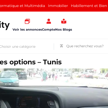
formatique et Multimédia
Immobilier
Habillement et Bien
Voir les annonces
Compte
Nos Blogs
tes options – Tunis