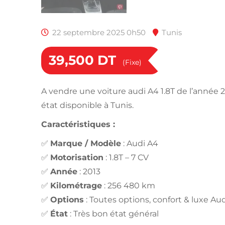
22 septembre 2025 0h50
Tunis
39,500
DT
(Fixe)
A vendre une voiture audi A4 1.8T de l’année 
état disponible à Tunis.
Caractéristiques :
✅
Marque / Modèle
: Audi A4
✅
Motorisation
: 1.8T – 7 CV
✅
Année
: 2013
✅
Kilométrage
: 256 480 km
✅
Options
: Toutes options, confort & luxe Au
✅
État
: Très bon état général