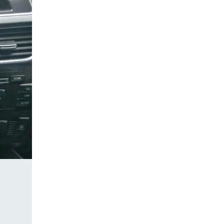
Proxity
52802XXX
Cliquer pour afficher
Message