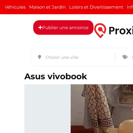
Véhicules
Maison et Jardin
Loisirs et Divertissement
In
Publier une annonce
Asus vivobook