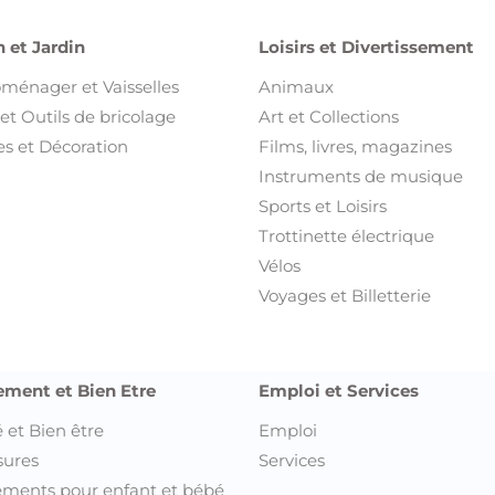
 et Jardin
Loisirs et Divertissement
oménager et Vaisselles
Animaux
et Outils de bricolage
Art et Collections
s et Décoration
Films, livres, magazines
Instruments de musique
Sports et Loisirs
Trottinette électrique
Vélos
Voyages et Billetterie
ement et Bien Etre
Emploi et Services
 et Bien être
Emploi
sures
Services
ments pour enfant et bébé