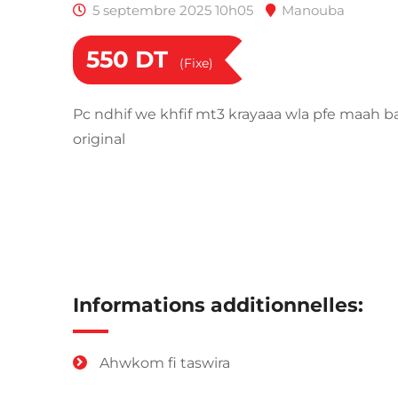
5 septembre 2025 10h05
Manouba
550
DT
(Fixe)
Pc ndhif we khfif mt3 krayaaa wla pfe maah 
original
Informations additionnelles:
Ahwkom fi taswira