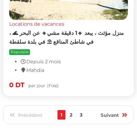
Locations de vacances
منزل مؤثث ، يبعد 🔹1 دقيقة مشي🔹 عن البحر 🌊 ،
في شاطئ المناقع ⛱️ في بلدة سلقطة
Populaire
Depuis 2 mois
Mahdia
0
DT
par jour
(Fixe)
1
2
3
Précédent
Suivant