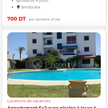
Depuis 4 jours
Jendouba
700
DT
par semaine
(Fixe)
Locations de vacances
Appartement S+2 avec piscine à louer à