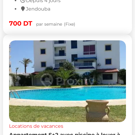
Depuis 4 jours
Jendouba
700
DT
par semaine
(Fixe)
Locations de vacances
Appartement S+2 avec piscine à louer à