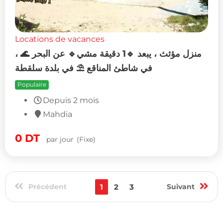
Locations de vacances
منزل مؤثث ، يبعد 🔹1 دقيقة مشي🔹 عن البحر 🌊 ،
في شاطئ المناقع ⛱️ في بلدة سلقطة
Populaire
Depuis 2 mois
Mahdia
0
DT
par jour
(Fixe)
Précédent
1
2
3
Suivant