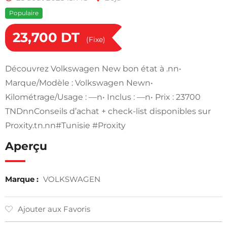
Populaire
23,700
DT
(Fixe)
Découvrez Volkswagen New bon état à .nn•
Marque/Modèle : Volkswagen Newn•
Kilométrage/Usage : —n• Inclus : —n• Prix : 23700
TNDnnConseils d’achat + check-list disponibles sur
Proxity.tn.nn#Tunisie #Proxity
Aperçu
Marque :
VOLKSWAGEN
Ajouter aux Favoris