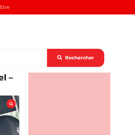
 Etre
Rechercher
l –