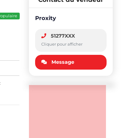
opulaire
Proxity
51277XXX
Cliquer pour afficher
Message
: