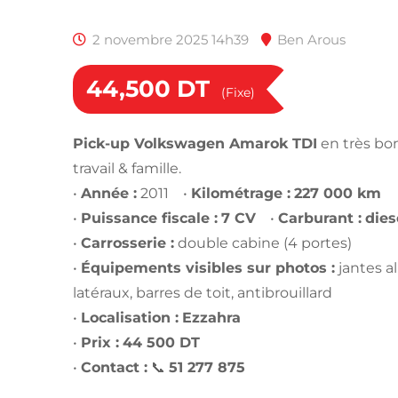
2 novembre 2025 14h39
Ben Arous
44,500
DT
(Fixe)
Pick-up Volkswagen Amarok TDI
en très bon
travail & famille.
•
Année :
2011 •
Kilométrage :
227 000 km
•
Puissance fiscale :
7 CV
•
Carburant :
dies
•
Carrosserie :
double cabine (4 portes)
•
Équipements visibles sur photos :
jantes a
latéraux, barres de toit, antibrouillard
•
Localisation :
Ezzahra
•
Prix :
44 500 DT
•
Contact :
📞
51 277 875