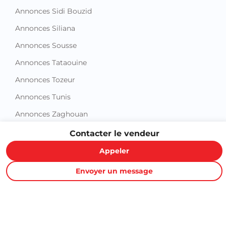
Annonces Sidi Bouzid
Annonces Siliana
Annonces Sousse
Annonces Tataouine
Annonces Tozeur
Annonces Tunis
Annonces Zaghouan
Contacter le vendeur
Appeler
Envoyer un message
Proxity.tn est une plateforme tunisienne de petites annonces
gratuites qui vous aide à acheter, vendre ou louer plus
facilement : immobilier, voitures, téléphones, électroménager,