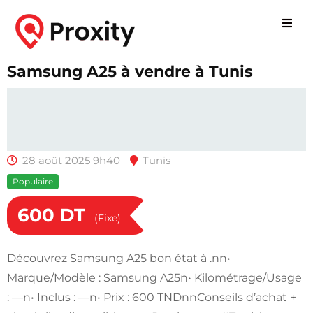
Samsung A25 à vendre à Tunis
28 août 2025 9h40
Tunis
Populaire
600
DT
(Fixe)
Découvrez Samsung A25 bon état à .nn•
Marque/Modèle : Samsung A25n• Kilométrage/Usage
: —n• Inclus : —n• Prix : 600 TNDnnConseils d’achat +