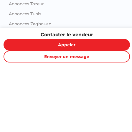
Annonces Tozeur
Annonces Tunis
Annonces Zaghouan
Contacter le vendeur
Appeler
Envoyer un message
Proxity.tn est une plateforme tunisienne de petites annonces
gratuites qui vous aide à acheter, vendre ou louer plus
facilement : immobilier, voitures, téléphones, électroménager,
meubles, emploi, services et bonnes affaires partout en
Tunisie.
Informations et support
Contactez-nous