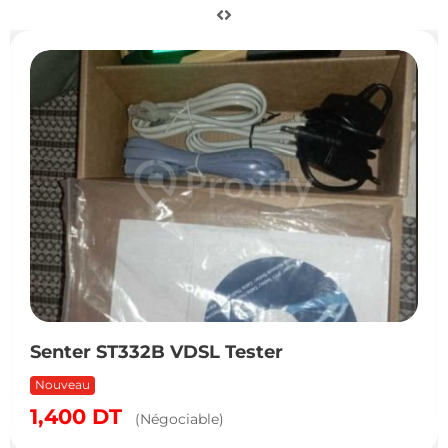
Senter ST332B VDSL Tester
Nouveau
1,400
DT
(Négociable)