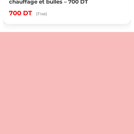
chauffage et bulles – 700 DT
700
DT
(Fixe)