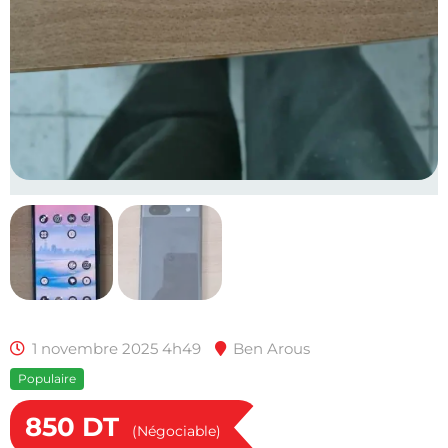
1 novembre 2025 4h49
Ben Arous
Populaire
850
DT
(Négociable)