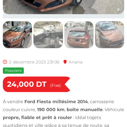
2 décembre 2025 23h36
Ariana
Populaire
24,000
DT
(Fixe)
À vendre
Ford Fiesta millésime 2014
, carrosserie
couleur cuivre,
190 000 km
,
boîte manuelle
. Véhicule
propre, fiable et prêt à rouler
: idéal trajets
quotidiens et ville grâce à sa tenue de route, sa