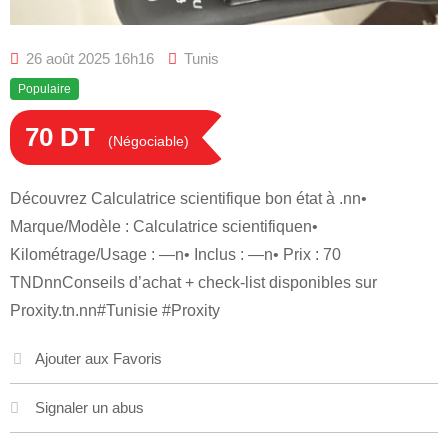
26 août 2025 16h16
Tunis
Populaire
70
DT
(Négociable)
Découvrez Calculatrice scientifique bon état à .nn•
Marque/Modèle : Calculatrice scientifiquen•
Kilométrage/Usage : —n• Inclus : —n• Prix : 70
TNDnnConseils d’achat + check-list disponibles sur
Proxity.tn.nn#Tunisie #Proxity
Ajouter aux Favoris
Signaler un abus