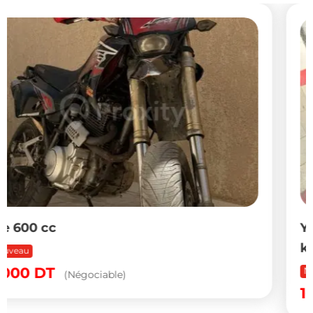
Yamaha TMAX 530 ABS 2013 avec 23 000
km à Kairouan
Nouveau
Populaire
16,200
DT
(Négociable)