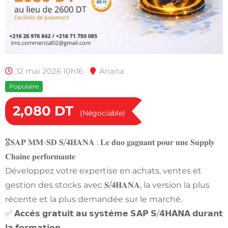
12 mai 2026 10h16
Ariana
Populaire
2,080
DT
(Négociable)
🎖𝐒𝐀𝐏 𝐌𝐌-𝐒𝐃 𝐒/𝟒𝐇𝐀𝐍𝐀 : 𝐋𝐞 𝐝𝐮𝐨 𝐠𝐚𝐠𝐧𝐚𝐧𝐭 𝐩𝐨𝐮𝐫 𝐮𝐧𝐞 𝐒𝐮𝐩𝐩𝐥𝐲
𝐂𝐡𝐚𝐢𝐧𝐞 𝐩𝐞𝐫𝐟𝐨𝐫𝐦𝐚𝐧𝐭𝐞
Développez votre expertise en achats, ventes et
gestion des stocks avec 𝐒/𝟒𝐇𝐀𝐍𝐀, la version la plus
récente et la plus demandée sur le marché.
✅ 𝗔𝗰𝗰𝗲̀𝘀 𝗴𝗿𝗮𝘁𝘂𝗶𝘁 𝗮𝘂 𝘀𝘆𝘀𝘁𝗲̀𝗺𝗲 𝗦𝗔𝗣 𝗦/𝟰𝗛𝗔𝗡𝗔 𝗱𝘂𝗿𝗮𝗻𝘁
𝗹𝗮 𝗳𝗼𝗿𝗺𝗮𝘁𝗶𝗼𝗻