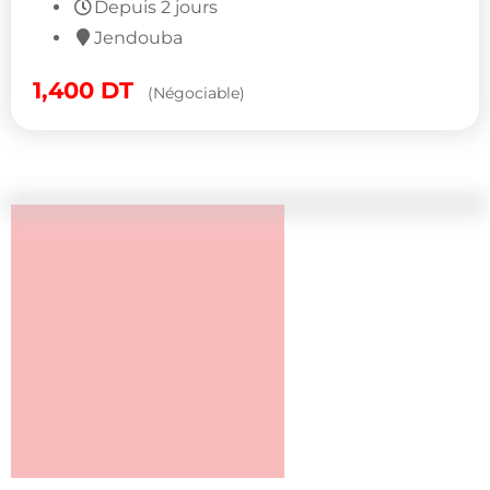
Depuis 2 jours
Jendouba
1,400
DT
(Négociable)