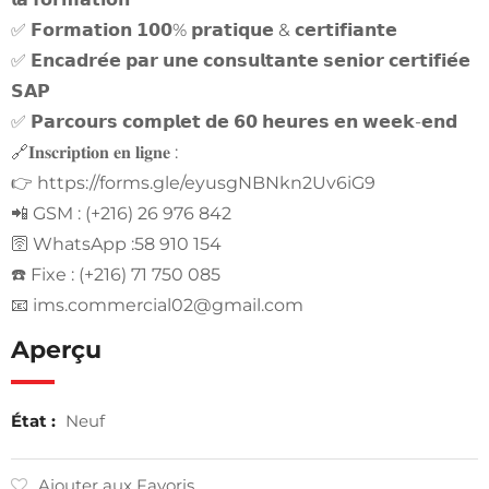
✅ 𝗙𝗼𝗿𝗺𝗮𝘁𝗶𝗼𝗻 𝟭𝟬𝟬% 𝗽𝗿𝗮𝘁𝗶𝗾𝘂𝗲 & 𝗰𝗲𝗿𝘁𝗶𝗳𝗶𝗮𝗻𝘁𝗲
✅ 𝗘𝗻𝗰𝗮𝗱𝗿𝗲́𝗲 𝗽𝗮𝗿 𝘂𝗻𝗲 𝗰𝗼𝗻𝘀𝘂𝗹𝘁𝗮𝗻𝘁𝗲 𝘀𝗲𝗻𝗶𝗼𝗿 𝗰𝗲𝗿𝘁𝗶𝗳𝗶𝗲́𝗲
𝗦𝗔𝗣
✅ 𝗣𝗮𝗿𝗰𝗼𝘂𝗿𝘀 𝗰𝗼𝗺𝗽𝗹𝗲𝘁 𝗱𝗲 𝟲𝟬 𝗵𝗲𝘂𝗿𝗲𝘀 𝗲𝗻 𝘄𝗲𝗲𝗸-𝗲𝗻𝗱
🔗𝐈𝐧𝐬𝐜𝐫𝐢𝐩𝐭𝐢𝐨𝐧 𝐞𝐧 𝐥𝐢𝐠𝐧𝐞 :
👉 https://forms.gle/eyusgNBNkn2Uv6iG9
📲 GSM : (+216) 26 976 842
🛜 WhatsApp :58 910 154
☎️ Fixe : (+216) 71 750 085
📧
ims.commercial02@gmail.com
Aperçu
État :
Neuf
Ajouter aux Favoris