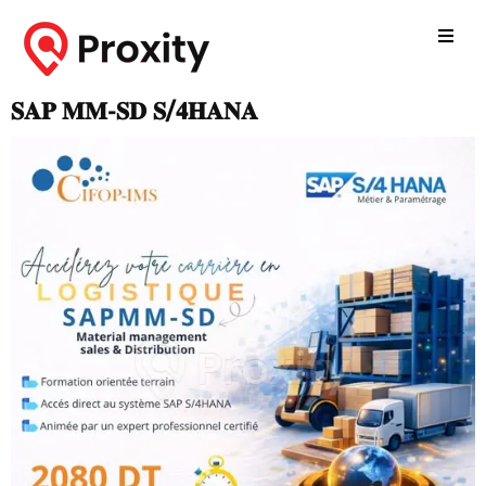
𝐒𝐀𝐏 𝐌𝐌-𝐒𝐃 𝐒/𝟒𝐇𝐀𝐍𝐀