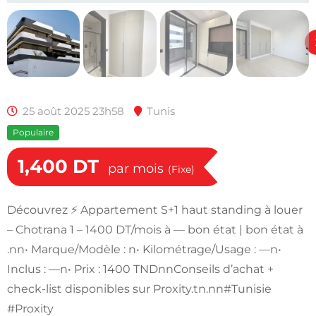
25 août 2025 23h58
Tunis
Populaire
1,400
DT
par mois
(Fixe)
Découvrez ⚡ Appartement S+1 haut standing à louer
– Chotrana 1 – 1400 DT/mois à — bon état | bon état à
.nn• Marque/Modèle : n• Kilométrage/Usage : —n•
Inclus : —n• Prix : 1400 TNDnnConseils d’achat +
check-list disponibles sur Proxity.tn.nn#Tunisie
#Proxity