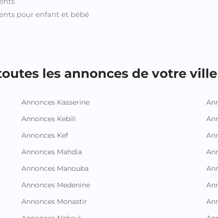
ents
nts pour enfant et bébé
outes les annonces de votre ville 
Annonces Kasserine
Ann
Annonces Kebili
Ann
Annonces Kef
Ann
Annonces Mahdia
An
Annonces Manouba
Ann
Annonces Medenine
Ann
Annonces Monastir
Ann