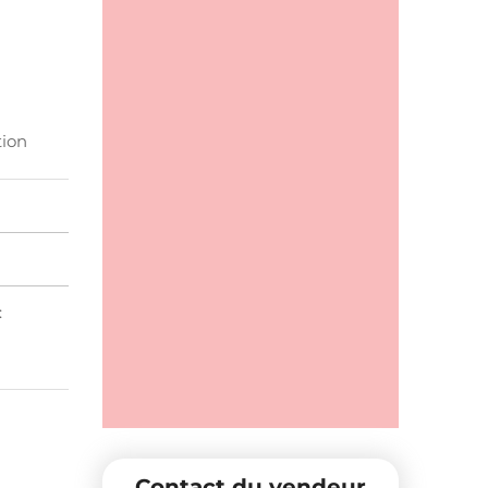
tion
:
Contact du vendeur