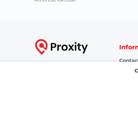
Annonces Kairouan
Infor
Contac
Proxity.tn est une plateforme
C
tunisienne de petites annonces
FAQ
gratuites qui vous aide à acheter,
Conditi
vendre ou louer plus facilement :
immobilier, voitures, téléphones,
Publici
électroménager, meubles,
emploi, services et bonnes
affaires partout en Tunisie.