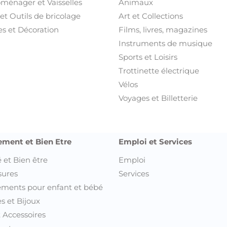
oménager et Vaisselles
Animaux
et Outils de bricolage
Art et Collections
s et Décoration
Films, livres, magazines
Instruments de musique
Sports et Loisirs
Trottinette électrique
Vélos
Voyages et Billetterie
ement et Bien Etre
Emploi et Services
 et Bien être
Emploi
sures
Services
ments pour enfant et bébé
s et Bijoux
t Accessoires