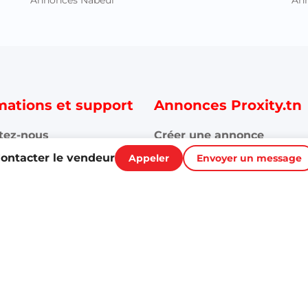
Annonces Nabeul
An
mations et support
Annonces Proxity.tn
tez-nous
Créer une annonce
ontacter le vendeur
Appeler
Envoyer un message
Toutes les annonces
ons d'utilisations
Mon Profil
té et partenariat
Mes annonces