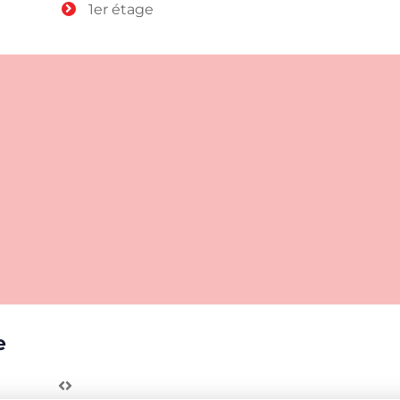
1er étage
e