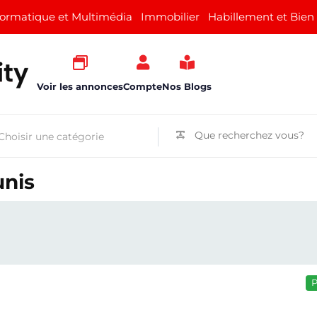
formatique et Multimédia
Immobilier
Habillement et Bien
Voir les annonces
Compte
Nos Blogs
unis
P