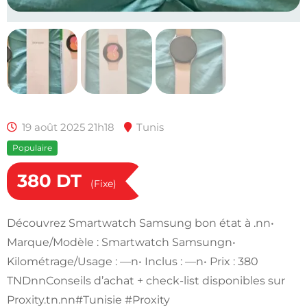
19 août 2025 21h18
Tunis
Populaire
380
DT
(Fixe)
Découvrez Smartwatch Samsung bon état à .nn•
Marque/Modèle : Smartwatch Samsungn•
Kilométrage/Usage : —n• Inclus : —n• Prix : 380
TNDnnConseils d’achat + check-list disponibles sur
Proxity.tn.nn#Tunisie #Proxity