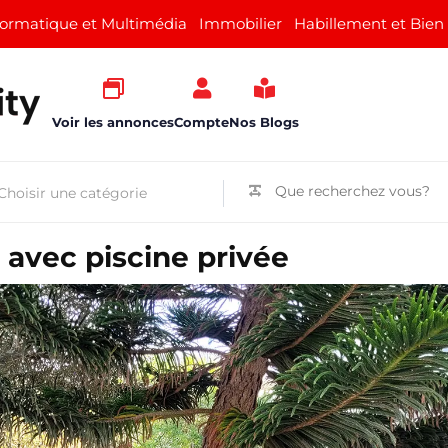
formatique et Multimédia
Immobilier
Habillement et Bien
Voir les annonces
Compte
Nos Blogs
a avec piscine privée