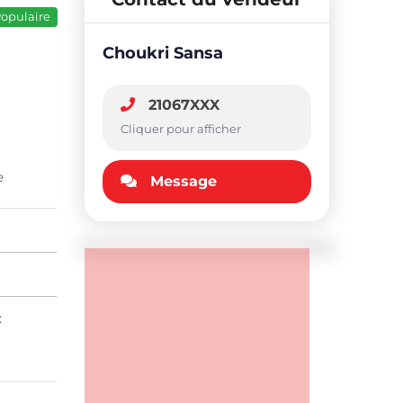
opulaire
Choukri Sansa
21067XXX
Cliquer pour afficher
e
Message
: