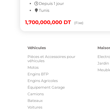
Depuis 1 jour
Tunis
1,700,000,000
DT
(Fixe)
Véhicules
Maison
Pièces et Accessoires pour
Electr
véhicules
Jardin 
Motos
Meuble
Engins BTP
Engins Agricoles
Équipement Garage
Camions
Bateaux
Voitures