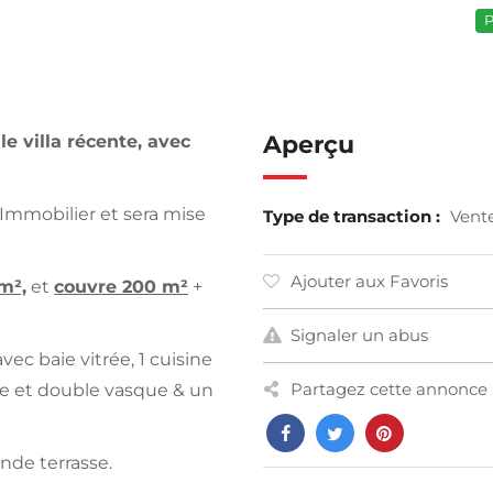
P
Aperçu
e villa récente, avec
 Immobilier et sera mise
Type de transaction :
Vent
Ajouter aux Favoris
m²,
et
couvre 200 m²
+
Signaler un abus
ec baie vitrée, 1 cuisine
Partagez cette annonce 
he et double vasque & un
nde terrasse.