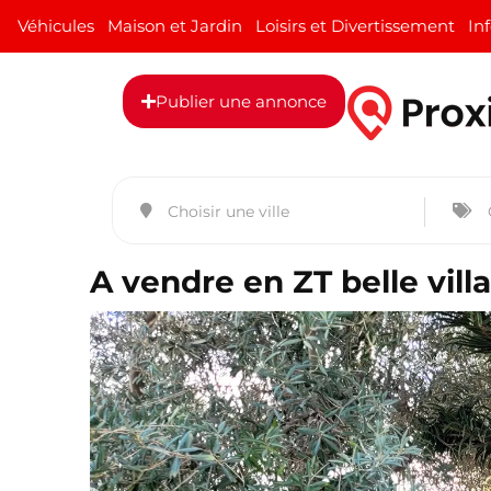
Véhicules
Maison et Jardin
Loisirs et Divertissement
In
Publier une annonce
A vendre en ZT belle vill