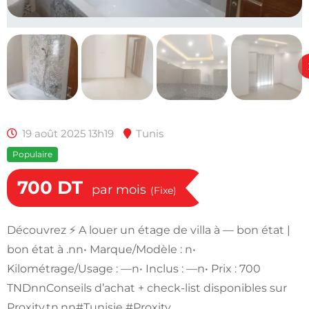
19 août 2025 13h19
Tunis
Populaire
700
DT
par mois
(Fixe)
Découvrez ⚡ A louer un étage de villa à — bon état |
bon état à .nn• Marque/Modèle : n•
Kilométrage/Usage : —n• Inclus : —n• Prix : 700
TNDnnConseils d’achat + check-list disponibles sur
Proxity.tn.nn#Tunisie #Proxity