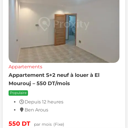
Appartements
Appartement S+2 neuf à louer à El
Mourouj – 550 DT/mois
Populaire
Depuis 12 heures
Ben Arous
550
DT
par mois
(Fixe)