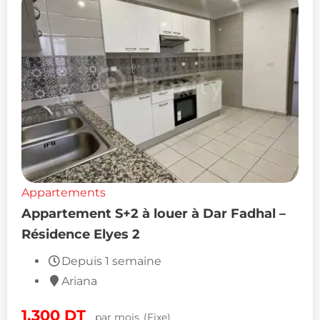
Appartements
Appartement S+2 à louer à Dar Fadhal –
Résidence Elyes 2
Depuis 1 semaine
Ariana
1,300
DT
par mois
(Fixe)