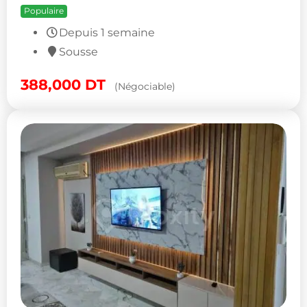
Populaire
Depuis 1 semaine
Sousse
388,000
DT
(Négociable)