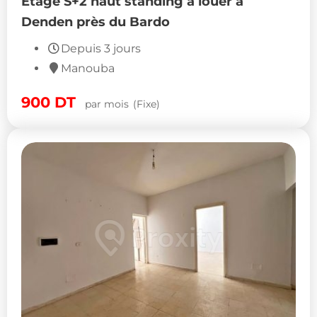
Étage S+2 haut standing à louer à
Denden près du Bardo
Depuis 3 jours
Manouba
900
DT
par mois
(Fixe)